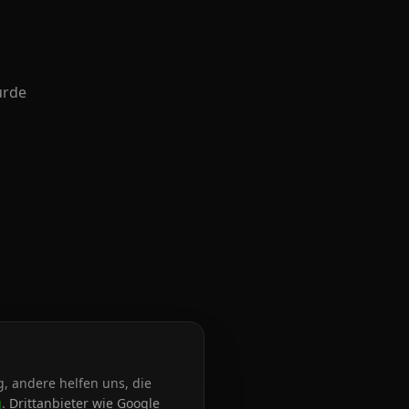
urde
, andere helfen uns, die
g
.
Drittanbieter wie Google