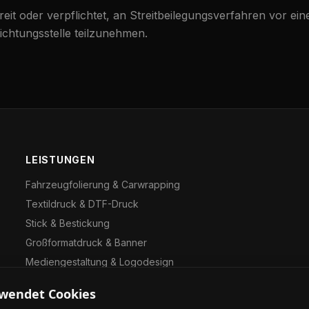
reit oder verpflichtet, an Streitbeilegungsverfahren vor ein
chtungsstelle teilzunehmen.
LEISTUNGEN
Fahrzeugfolierung & Carwrapping
Textildruck & DTF-Druck
Stick & Bestickung
Großformatdruck & Banner
Mediengestaltung & Logodesign
Eventwerbung & Drucksachen
rwendet Cookies
Jobs & Karriere