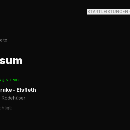
START
LEISTUNGEN
eite
ssum
§ 5 TMG
ake - Elsfleth
a Rodehüser
htigt: